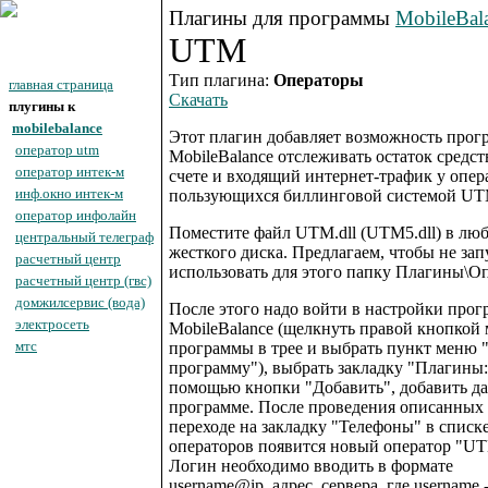
Плагины для программы
MobileBal
UTM
Тип плагина:
Операторы
главная страница
Скачать
плугины к
mobilebalance
Этот плагин добавляет возможность прог
оператор utm
MobileBalance отслеживать остаток средс
оператор интек-м
счете и входящий интернет-трафик у опер
инф.окно интек-м
пользующихся биллинговой системой UT
оператор инфолайн
Поместите файл UTM.dll (UTM5.dll) в люб
центральный телеграф
жесткого диска. Предлагаем, чтобы не зап
расчетный центр
использовать для этого папку Плагины\О
расчетный центр (гвс)
домжилсервис (вода)
После этого надо войти в настройки про
электросеть
MobileBalance (щелкнуть правой кнопкой
мтс
программы в трее и выбрать пункт меню 
программу"), выбрать закладку "Плагины:
помощью кнопки "Добавить", добавить д
программе. После проведения описанных
переходе на закладку "Телефоны" в списк
операторов появится новый оператор "U
Логин необходимо вводить в формате
username@ip_адрес_сервера, где username 