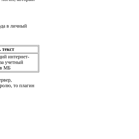
ода в личный
 текст
щий интернет-
за учетный
 в МБ
ервер,
ролю, то плагин