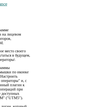
ance
рамме
тв на лицевом
аторов,
M.
ое место своего
утаться в будущем,
ператоры\
граммы
 мышки по иконке
"Настроить
 операторы" и, с
анный плагин к
 операций при
е доступных
TM" ("UTM5").
- логин, который